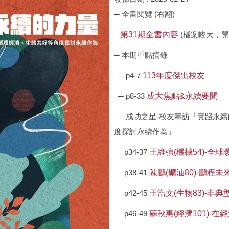
─ 全書閱覽 (右翻)
第31期全書內容
(檔案較大，開
─ 本期重點摘錄
─ p4-7
113年度傑出校友
─ p8-33
成大焦點&永續要聞
─ 成功之星-校友專訪「實踐永
度探討永續作為」
p34-37
王維強(機械54)-全
p38-41
陳鵬(礦油80)-鵬程
p42-45
王浩文(生物83)-
p46-49
蘇秋惠(經濟101)