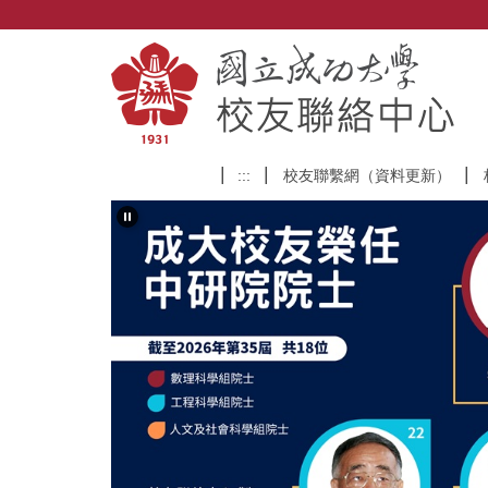
跳
到
主
要
內
容
區
:::
校友聯繫網（資料更新）