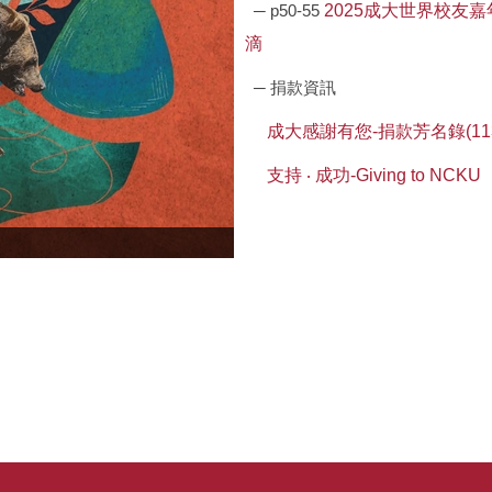
─ p50-55
2025成大世界校友
滴
─ 捐款資訊
成大感謝有您-捐款芳名錄(113.04.
支持 ‧ 成功-Giving to NCKU