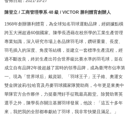
發佈日期 :
2021-10-27
陳登立 /
工商管理學系 48 級 / VICTOR 勝利體育創辦人
1968年創辦勝利體育，為全球知名羽球運動品牌，經銷據點橫
跨五大洲超過60個國家。陳學長憑藉在校所學的工業生產管理
專業知識，深入研究市場上各品牌羽毛球，鑽研重量、長度、
羽毛插入的深度、角度等結構，並建立一套標準生產流程，經
過不斷改良，終於生產出符合世界級比賽水準的羽毛球，並在
成立自有品牌2年後超越了當時的領導品牌，成為臺灣市佔率第
一。現為「世界球后」戴資穎、「羽球王子」王子維、奧運女
雙金牌波莉/拉哈育及丹麥羽球國家隊贊助商，今年更是東奧中
華隊官方合作夥伴，力挺臺灣好手征戰最高殿堂。除贊助菁英
選手之外，陳學長亦關注基層羽球發展，他說：「這五十多年
來，我把我的全部都奉獻給了羽球，我非常快樂且滿足。」