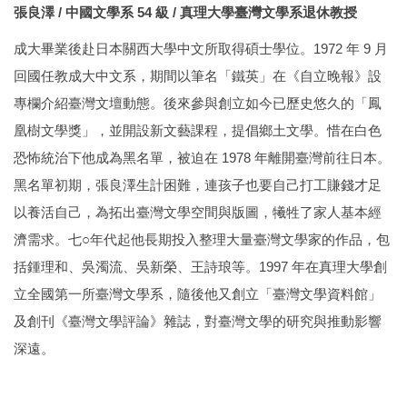
張良澤 / 中國文學系 54 級 / 真理大學臺灣文學系退休教授
成大畢業後赴日本關西大學中文所取得碩士學位。1972 年 9 月
回國任教成大中文系，期間以筆名「鐵英」在《自立晚報》設
專欄介紹臺灣文壇動態。後來參與創立如今已歷史悠久的「鳳
凰樹文學獎」，並開設新文藝課程，提倡鄉土文學。惜在白色
恐怖統治下他成為黑名單，被迫在 1978 年離開臺灣前往日本。
黑名單初期，張良澤生計困難，連孩子也要自己打工賺錢才足
以養活自己，為拓出臺灣文學空間與版圖，犧牲了家人基本經
濟需求。七○年代起他長期投入整理大量臺灣文學家的作品，包
括鍾理和、吳濁流、吳新榮、王詩琅等。1997 年在真理大學創
立全國第一所臺灣文學系，隨後他又創立「臺灣文學資料館」
及創刊《臺灣文學評論》雜誌，對臺灣文學的研究與推動影響
深遠。