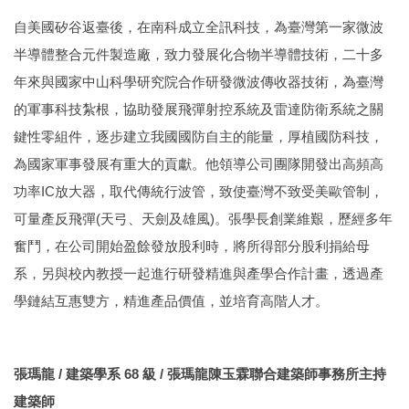
自美國矽谷返臺後，在南科成立全訊科技，為臺灣第一家微波
半導體整合元件製造廠，致力發展化合物半導體技術，二十多
年來與國家中山科學研究院合作研發微波傳收器技術，為臺灣
的軍事科技紮根，協助發展飛彈射控系統及雷達防衛系統之關
鍵性零組件，逐步建立我國國防自主的能量，厚植國防科技，
為國家軍事發展有重大的貢獻。他領導公司團隊開發出高頻高
功率IC放大器，取代傳統行波管，致使臺灣不致受美歐管制，
可量產反飛彈(天弓、天劍及雄風)。張學長創業維艱，歷經多年
奮鬥，在公司開始盈餘發放股利時，將所得部分股利捐給母
系，另與校內教授一起進行研發精進與產學合作計畫，透過產
學鏈結互惠雙方，精進產品價值，並培育高階人才。
張瑪龍 / 建築學系 68 級 / 張瑪龍陳玉霖聯合建築師事務所主持
建築師