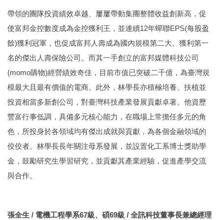
帶領的團隊投資績效卓越、屢屢帶動集團整體收益創新高，促
使富邦金控數度成為金控獲利王，並連續12年蟬聯EPS(每股盈
餘)獲利冠軍，也促成富邦人壽成為國內規模第二大、獲利第一
名的傑出人壽保險公司。而其一手創立的富邦媒體科技公司
(momo購物)經營績效奇佳，目前市值已突破二千億，為臺灣規
模最大且最有價值的電商。此外，林學長亦積極培養、扶植並
投資相當多新創公司，對臺灣科技產業發展貢獻卓著。他資歷
豐富行事低調，具備多元核心能力，在職場上常擔任多元的角
色，所投身於各領域均有傑出成就與貢獻，為各個金融領域的
佼佼者。林學長長年關注母系發展，並設置化工系博士獎助學
金，鼓勵研究生學習研究，並貢獻其產業經驗，促進產學交流
與合作。
張全生 / 電機工程學系67級、碩69級 / 全訊科技董事長兼總經理