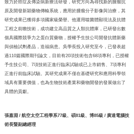
致力於癌症及傳染病新療法研發，研究方向為尋找新的腫瘤抗
原及開發新穎藥物傳輸系統，應用於腫瘤分子影像與治療，其
研究成果已獲得多項國家級榮譽。他運用噬菌體顯現法及抗體
工程之前瞻技術，成功建立高品質之人類抗體庫，已研發出數
個具國際競爭力之蛋白質藥物，授權予生技公司開發抗體新藥
與偵檢試劑產品，造福病患。吳學長投入研究至今，已發表超
過110篇國際期刊論文，目前有20項技術包含68項專利，已授權
予生技公司、7項技術正進行臨床試驗或已上市銷售、7項專利
正進行前臨床試驗。其研究成果不僅在基礎研究和應用科學領
域具有重要價值，也為生物技術產業和藥物開發的發展做出了
具體的貢獻。
張嘉淵 / 航空太空工程學系77級、碩81級、博85級 / 廣達電腦技
術長暨副總經理