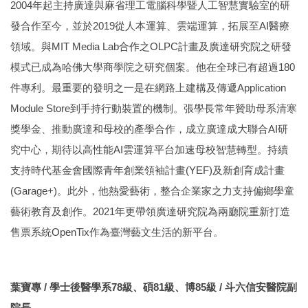
2004年起主持廣達與麻省理工電腦科學暨人工智慧實驗室的研
發合作至今，並於2019從人本運算、雲端運算，拓展至AI醫療
領域。與MIT Media Lab合作之OLPC計畫及廣達研究院之研發
模式已成為哈佛大學商學院之研究個案。他在全球已有超過180
件專利。最重要的發明之一是在網路上建構及傳遞Application
Module Store到手持行動裝置的機制。張學長常年贊助母系清寒
獎學金、推動廣達和母校的產學合作，成立廣達成大聯合AI研
究中心，期待以高性能AI雲運算平台加速母校智慧轉型。持續
支持時代基金會國際青年創業領袖計畫(YEF)及新創育成計畫
(Garage+)。此外，他熱愛藝術，整合企業家之力支持偏鄉學童
藝術教育及創作。2021年更帶領廣達研究院為兩廳院重新打造
售票系統OpenTix作為臺灣藝文生活的新平台。
葉寶專 /
學士後醫學系78級、碩81級、博85級 / 斗六信安醫院副
院長