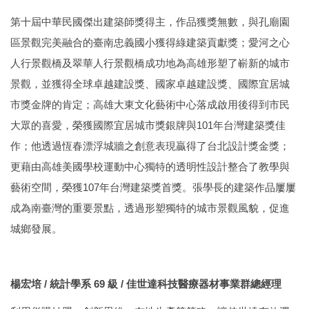
第十屆中華民國傑出建築師獎得主，作品獲獎無數，與孔廟園
區景觀完美融合的臺南忠義國小獲得綠建築貢獻獎；愛河之心
人行景觀橋及翠華人行景觀橋成功地為高雄形塑了嶄新的城市
景觀，並獲得全球卓越建設獎、國家卓越建設獎、國際宜居城
市獎金牌的肯定；高雄大東文化藝術中心落成啟用後得到市民
大眾的喜愛，榮獲國際宜居城市獎銀牌與101年台灣建築獎佳
作；他透過恆春漂浮城牆之創意表現贏得了台北設計獎金獎；
更藉由高雄美國學校運動中心獨特的透明性設計整合了教學與
藝術空間，榮獲107年台灣建築獎首獎。張學長的建築作品屢屢
成為南臺灣的重要景點，透過形塑獨特的城市景觀風貌，促進
城鄉發展。
楊宏培 / 統計學系 69 級 / 佳世達科技醫療器材事業群總經理