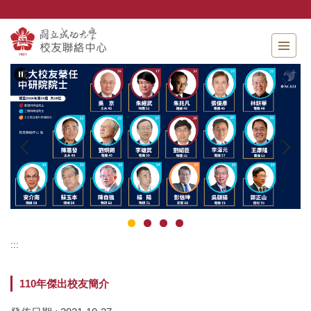
跳
到
主
要
內
容
區
:::
110年傑出校友簡介