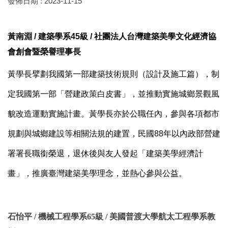
發佈日期 :
2023-11-15
黃南淵 / 建築學系45級 / 社團法人台灣建築美學文化經濟協
會創會暨榮譽理事長
黃學長
擘劃我國第一部建築技術規則
（
設計及施工篇
）
，制
定我國第一部「營建政策白皮書」，並推動實施城鄉景觀風
貌改造運動實施計畫。
黃學長
亦於公職任內，參與各項都市
規劃與城鄉建設等相關法規的建置，民國88年以內政部營建
署署長職銜榮退，退休後與友人
發起「建築美學經濟計
畫」，推廣臺灣建築美學理念，並熱心參與公益
。
石怡平 / 機械工程學系65級 / 美國普渡大學航太工程學系教