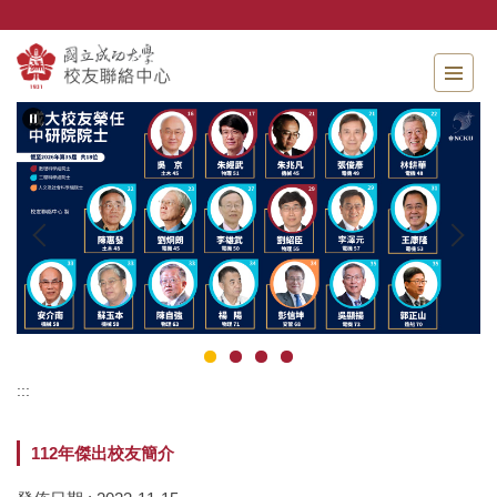
跳
到
主
要
內
容
區
:::
112年傑出校友簡介