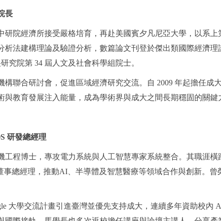
副院長
中研院經濟所接受嚴格培育，再赴美國賓夕凡尼亞大學，以系上
分析法建構理論及驗證分析，數篇論文刊登於傑出類國際經濟理
央研究院第 34 屆人文及社會科學組院士。
構聯合研討會，促進區域經濟研究交流。自 2009 年起擔任
術與教育發展注入能量，成為學術界與成大之間長期穩固的關鍵
meOS 研發總經理
博士，專攻電力系統與人工智慧專家系統整合。其職涯橫跨 ALSTO
e 台灣董事總經理，推動AI、半導體及智慧醫療等領域合作與創新。曾榮獲微軟全
gle 大學交流計畫引進臺灣並優先支持成大，連續多年資助校內
與國際接軌。馬學長也多次返校擔任講座與論壇主講人，分享產