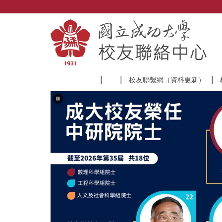
跳
到
主
要
內
容
區
:::
校友聯繫網（資料更新）