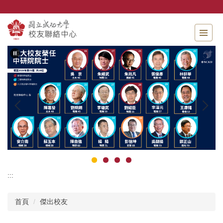
跳
到
主
要
內
容
區
:::
首頁
傑出校友