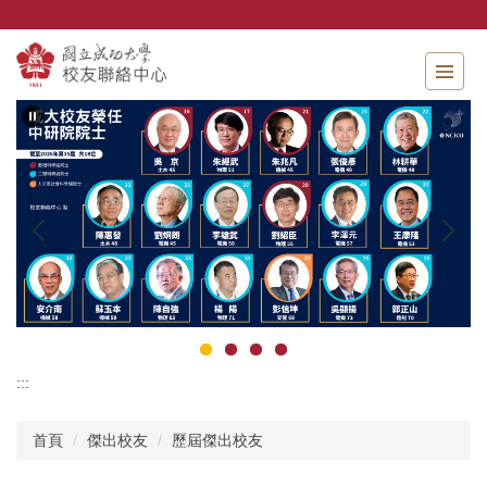
跳
到
主
要
內
容
區
:::
首頁
傑出校友
歷屆傑出校友